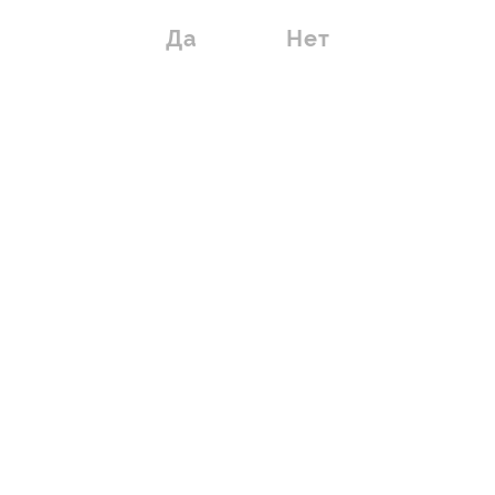
Да
Нет
Меланжери
белое, брют