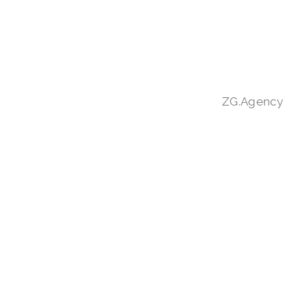
ZG.Agency
Вино «ОРО НЕРО»
белое, полусладкое