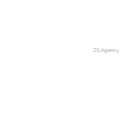
ZG.Agency
Вино с ЗГУ «Вино и Еда»
красное, сухое