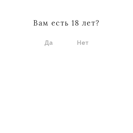
красное «Междуморье. Каберне-
Совиньон» создано для ценителей
Вам есть 18 лет?
надёжного качества и современного
Да
Нет
стиля. Вино выдерживается в
нержавеющих ёмкостях с
использованием дуба и
микрооксидации, что придаёт вкусу
гармонию и округлость без
древесного доминирования.