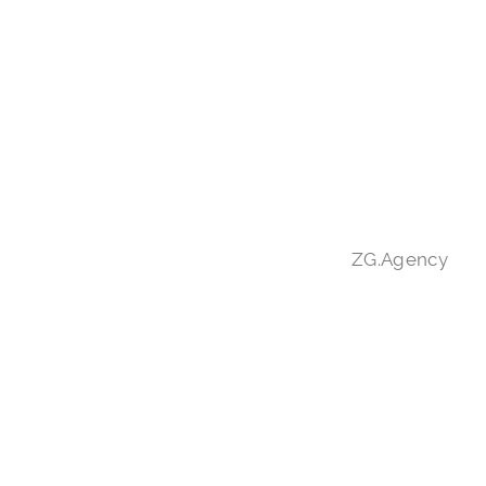
ZG.Agency
Ораквети
красное, сухое