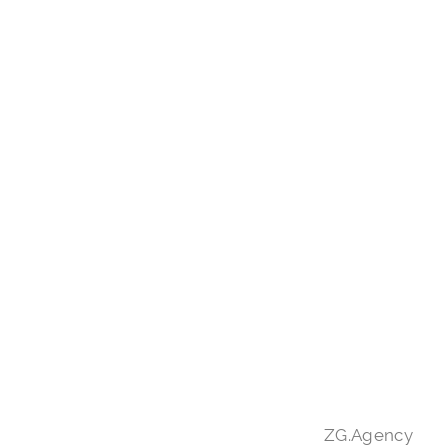
Следующая новость
III Южный Кубок Сомелье
27/12/2023
ZG.Agency