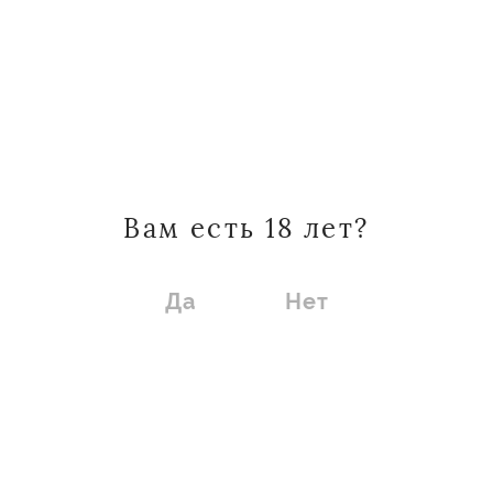
100 образцов, пообщаться с
профессионалами сферы и получить
исчерпывающую информацию о
российских винах и их
Вам есть 18 лет?
производителях.
Да
Нет
Весь день проходили мастер-классы
от виноделен и рестораторов, гости
играли в винное казино, принимали
участие в розыгрышах призов от