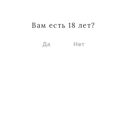
оказались новинки и вина,
признанные Трендом 2025 года,
Вам есть 18 лет?
среди которых Синьятюр Шардоне
Да
Нет
из линейки Chateau Tamagne. Вино,
признанное трендом 2025 года,
вызвало интерес на дегустации у
ценителей выдержанных вин.
Лимитированная серия «Высокий
Берег. Графит. Красностоп