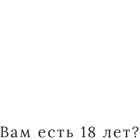
«ГРАНДЕ МАПА» 
которое имеет л
сортового симби
свежий вкус. Эт
цене образцы, к
концепцию «вино
место производ
Россия, Краснод
кислотность
5-7 г/л
калорийность
Вам есть 18 лет
74 ккал