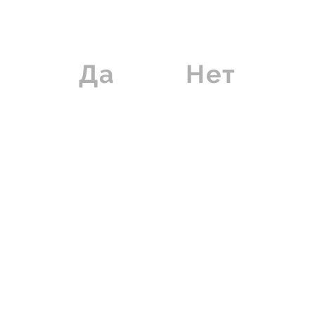
содержание сах
не более 4,0 г/л
Да
Нет
температура по
14-16 °C
сорт
Каберне Совиньо
спирт
10,5 - 12,5 %
цвет
от светло-красн