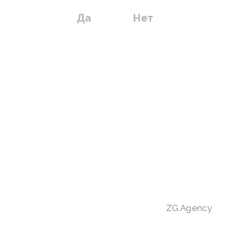
Да
Нет
Введите ваш регион
ZG.Agency