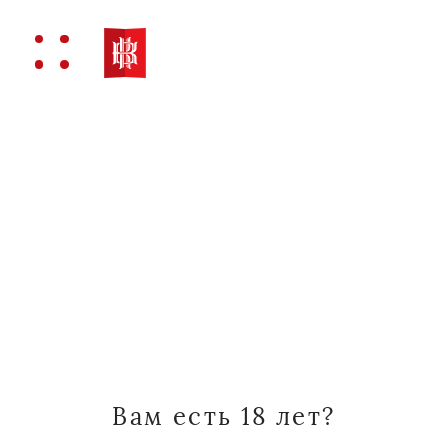
Вернуться
Где купить вино?
БЬЯНКО. NUVOLE
Укажите свой регион и узнайте, в
каком магазине Вы сможете
приобрести продукцию «Кубань-
Вам есть 18 лет?
Вино».