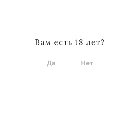
Введите ваш регион
Вам есть 18 лет?
Высшая лига
Да
Нет
Магазин моего
района