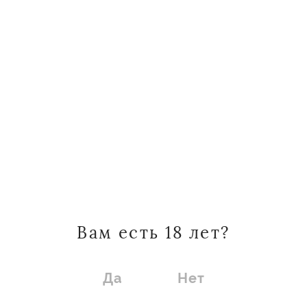
Градус
(ВИНСЕНТ
ПОВОЛЖЬЕ)
Градус
Градус (Лариса)
(Таганрог)
Градусы
Двина
Вам есть 18 лет?
Десятка
Диал-Сиб
Да
Нет