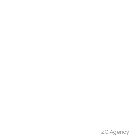
Рекомендуем также
ZG.Agency